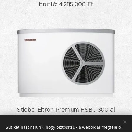
bruttó: 4.285.000 Ft
Stiebel Eltron Premium HSBC 300-al
- hőszivattyús csomag - 14 kW-ig
Sütiket használunk, hogy biztosítsuk a weboldal megfelelő