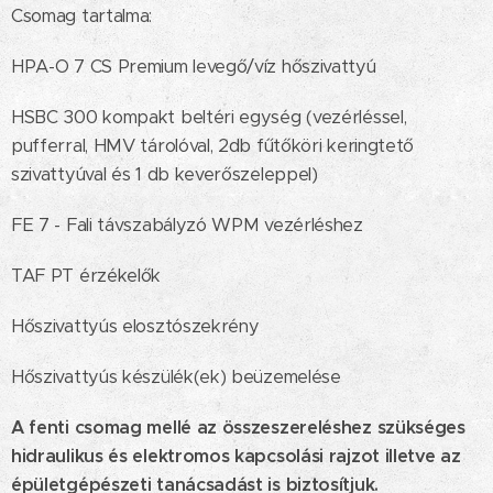
Csomag tartalma:
HPA-O 7 CS Premium levegő/víz hőszivattyú
HSBC 300 kompakt beltéri egység (vezérléssel,
pufferral, HMV tárolóval, 2db fűtőköri keringtető
szivattyúval és 1 db keverőszeleppel)
FE 7 - Fali távszabályzó WPM vezérléshez
TAF PT érzékelők
Hőszivattyús elosztószekrény
Hőszivattyús készülék(ek) beüzemelése
A fenti csomag mellé az összeszereléshez szükséges
hidraulikus és elektromos kapcsolási rajzot illetve az
épületgépészeti tanácsadást is biztosítjuk.