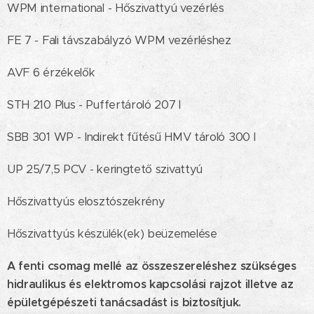
WPM international - Hőszivattyú vezérlés
FE 7 - Fali távszabályzó WPM vezérléshez
AVF 6 érzékelők
STH 210 Plus - Puffertároló 207 l
SBB 301 WP - Indirekt fűtésű HMV tároló 300 l
UP 25/7,5 PCV - keringtető szivattyú
Hőszivattyús elosztószekrény
Hőszivattyús készülék(ek) beüzemelése
A fenti csomag mellé az összeszereléshez szükséges
hidraulikus és elektromos kapcsolási rajzot illetve az
épületgépészeti tanácsadást is biztosítjuk.