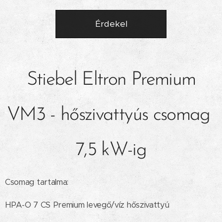
Érdekel
Stiebel Eltron Premium
VM3 - hőszivattyús csomag
7,5 kW-ig
Csomag tartalma:
HPA-O 7 CS Premium levegő/víz hőszivattyú