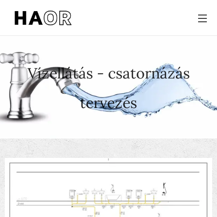
Vízellátás - csatornázás
tervezés