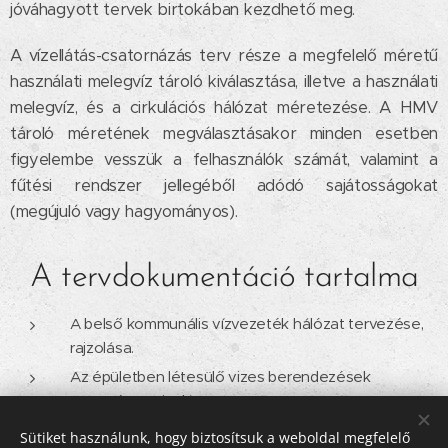
jóváhagyott tervek birtokában kezdhető meg.
A vízellátás-csatornázás terv része a megfelelő méretű
használati melegvíz tároló kiválasztása, illetve a használati
melegvíz, és a cirkulációs hálózat méretezése. A HMV
tároló méretének megválasztásakor minden esetben
figyelembe vesszük a felhasználók számát, valamint a
fűtési rendszer jellegéből adódó sajátosságokat
(megújuló vagy hagyományos).
A tervdokumentáció tartalma
A belső kommunális vízvezeték hálózat tervezése,
rajzolása.
Az épületben létesülő vizes berendezések
tervezése, rajzolása.
Használati melegvíz és cirkulációs hálózat tervezése
Sütiket használunk, hogy biztosítsuk a weboldal megfelelő