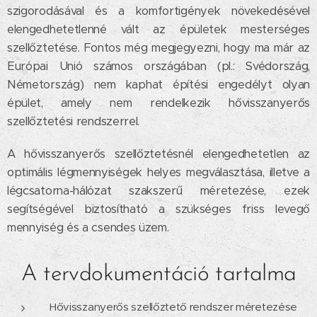
szigorodásával és a komfortigények növekedésével
elengedhetetlenné vált az épületek mesterséges
szellőztetése. Fontos még megjegyezni, hogy ma már az
Európai Unió számos országában (pl.: Svédország,
Németország) nem kaphat építési engedélyt olyan
épület, amely nem rendelkezik hővisszanyerős
szellőztetési rendszerrel.
A hővisszanyerős szellőztetésnél elengedhetetlen az
optimális légmennyiségek helyes megválasztása, illetve a
légcsatorna-hálózat szakszerű méretezése, ezek
segítségével biztosítható a szükséges friss levegő
mennyiség és a csendes üzem.
A tervdokumentáció tartalma
Hővisszanyerős szellőztető rendszer méretezése