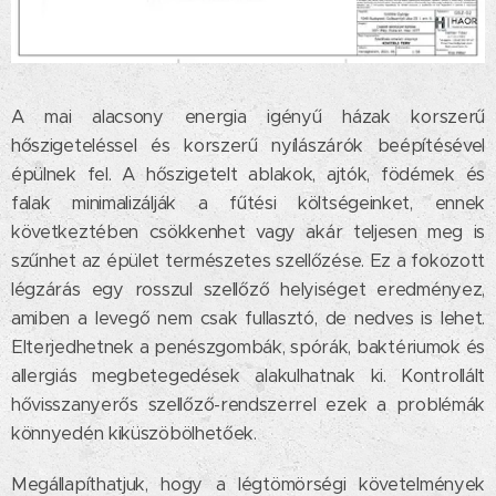
A mai alacsony energia igényű házak korszerű
hőszigeteléssel és korszerű nyílászárók beépítésével
épülnek fel. A hőszigetelt ablakok, ajtók, födémek és
falak minimalizálják a fűtési költségeinket, ennek
következtében csökkenhet vagy akár teljesen meg is
szűnhet az épület természetes szellőzése. Ez a fokozott
légzárás egy rosszul szellőző helyiséget eredményez,
amiben a levegő nem csak fullasztó, de nedves is lehet.
Elterjedhetnek a penészgombák, spórák, baktériumok és
allergiás megbetegedések alakulhatnak ki. Kontrollált
hővisszanyerős szellőző-rendszerrel ezek a problémák
könnyedén kiküszöbölhetőek.
Megállapíthatjuk, hogy a légtömörségi követelmények