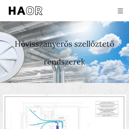
Hővisszanyerős szellőztető
rendszerek