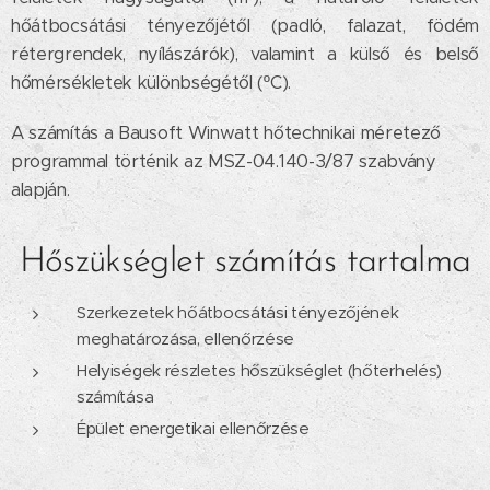
hőátbocsátási tényezőjétől (padló, falazat, födém
rétergrendek, nyílászárók), valamint a külső és belső
hőmérsékletek különbségétől (ºC).
A számítás a Bausoft Winwatt hőtechnikai méretező
programmal történik az MSZ-04.140-3/87 szabvány
alapján.
Hőszükséglet számítás tartalma
Szerkezetek hőátbocsátási tényezőjének
meghatározása, ellenőrzése
Helyiségek részletes hőszükséglet (hőterhelés)
számítása
Épület energetikai ellenőrzése