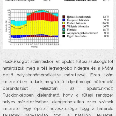
Hőszükséglet számításkor az épület fűtési szükségletét
határozzuk meg a téli legnagyobb hidegre és a kívánt
belső helyiséghőmérsékletre méretezve. Ezen szám
ismeretében tudunk megfelelő teljesítményű hőtermelő
berendezést választani az épületünkhöz.
Tulajdonképpen kijelenthető, hogy a fűtési rendszer
helyes méretezéséhez, elengedhetetlen ezen számok
ismerete. Egy épület hővesztesége függ a határoló
felületek nagyságától (m²), a határoló felületek