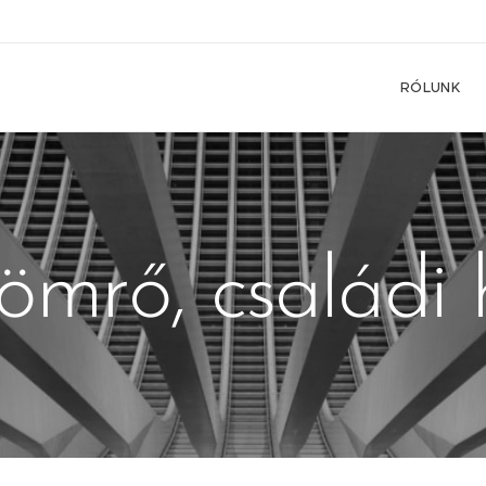
RÓLUNK
ömrő, családi 