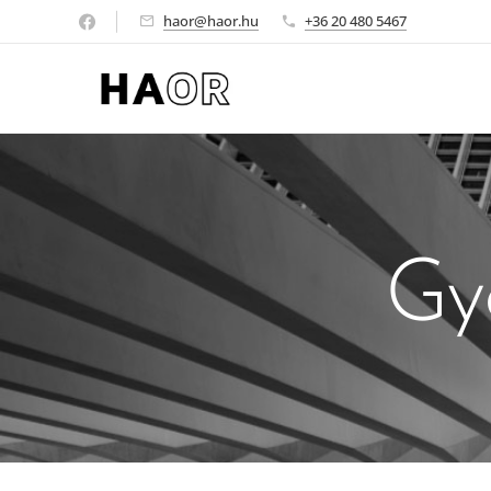
haor@haor.hu
+36 20 480 5467
Gy