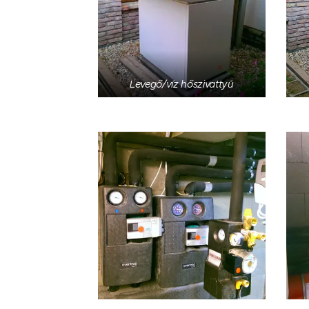
Levegő/víz hőszivattyú