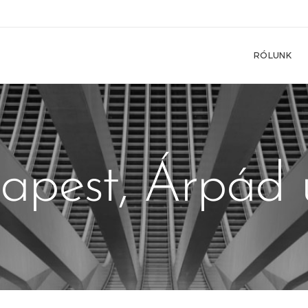
RÓLUNK
apest, Árpád 