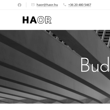
haor@haor.hu
+36 20 480 5467
Bud